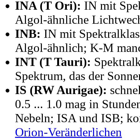
INA (T Ori):
IN mit Spek
Algol-ähnliche Lichtwec
INB:
IN mit Spektralkla
Algol-ähnlich; K-M manc
INT (T Tauri):
Spektralk
Spektrum, das der Sonne
IS (RW Aurigae):
schnel
0.5 ... 1.0 mag in Stunde
Nebeln; ISA und ISB; ko
Orion-Veränderlichen