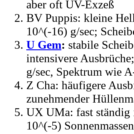
aber oft UV-Exzeß
BV Puppis: kleine Hel
10^(-16) g/sec; Sche
U Gem
:
stabile Scheib
intensivere Ausbrüche
g/sec, Spektrum wie A
Z Cha: häufigere Ausbr
zunehmender Hüllenm
UX UMa: fast ständig 
10^(-5) Sonnenmassen