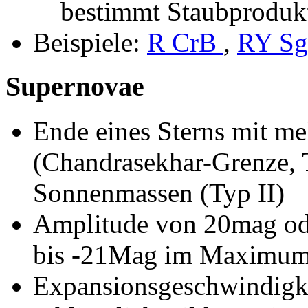
bestimmt Staubproduk
Beispiele:
R CrB
,
RY S
Supernovae
Ende eines Sterns mit m
(Chandrasekhar-Grenze, T
Sonnenmassen (Typ II)
Amplitude von 20mag ode
bis -21Mag im Maximu
Expansionsgeschwindigk